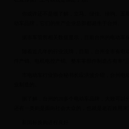
你或许还不是很了解，立马、绿佳、绿驹、五
动车品牌，它们的生产企业总部都诞生于台州。
据市车管所相关数据显示，目前台州的电动车保
随着近几年的行业洗牌，目前，台州全市有电动车
件产销、电机电控产销、整车零部件制造占有率”
市电动车行业协会秘书长应洪波介绍，台州电动
业制造的。
据了解，台州的20多个电动车品牌，大致可
还有一类则是面向社会大众的，也就是老百姓用来
新国标换购进程良好