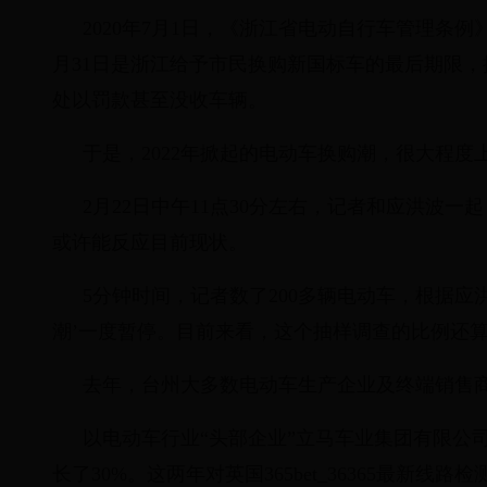
2020年7月1日，《浙江省电动自行车管理条
月31日是浙江给予市民换购新国标车的最后期限
处以罚款甚至没收车辆。
于是，2022年掀起的电动车换购潮，很大程
2月22日中午11点30分左右，记者和应洪
或许能反应目前现状。
5分钟时间，记者数了200多辆电动车，根据应
潮’一度暂停。目前来看，这个抽样调查的比例还
去年，台州大多数电动车生产企业及终端销售商
以电动车行业“头部企业”立马车业集团有限公司
长了30%。这两年对英国365bet_36365最新线