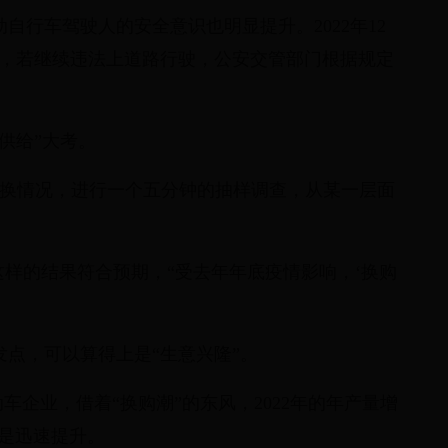
自行车驾驶人的安全意识也明显提升。2022年12
驶，若继续违法上道路行驶，公安交管部门根据规定
供给”大考。
标置换情况，进行一个五分钟的抽样调查，从某一层面
这样的结果符合预期，“受去年年底疫情影响，‘换购
点，可以算得上是“生意兴隆”。
车企业，借着“换购潮”的东风，2022年的年产量增
度更是迅速提升。