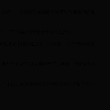
、壹酷……这些你在全国各个城市经常能看到的电
中，有2/3的品牌都是台州本地生产的。
记在册的销售网点多达1200多家，拥有“塑料覆盖
”。
，相当于全国每卖出6辆电动车，就有一辆是台州企
主打出口，或是针对外卖等特殊行业的定制车型；