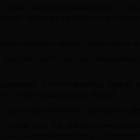
例》正式实施，积极推进淘汰置换非标电动自行车，广大电动
，按照规定，此后所有备案非标电动自行车不得上道路行
度上刺激了台州电动车生产销售市场，也是对行业的一次“保
波一起，在椒江市府大道和中心大道交叉口，对电动车新国
洪波的专业判断，其中约70%为新国标车型。在他看来，
算不错，证明整个换购进程比较良好。”应洪波说。
，在这个千载难逢的增量时机里，都找到销量增长的爆发
（以下简称“立马”）为例，这家创立于2004年的台州电动
路检测_www365bet娱乐场场进行重点开发后，口碑与知晓