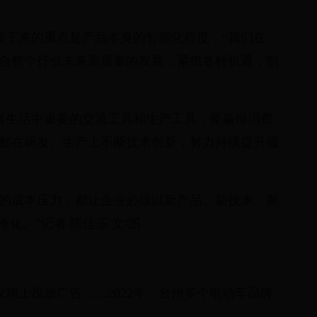
接下来的重点是产品本身的智能化程度，“我们在
结合整个行业未来高质量的发展，紧抓各种机遇，制
者生活中重要的交通工具和生产工具，要赢得消费
都在研发、生产上不断技术创新，努力持续提升服
升的成本压力，都让企业必须以新产品、新技术、新
。”记者 陈佳乐 文/图
施上投放广告……2022年，台州多个电动车品牌