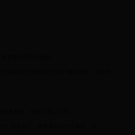
小巷都能见到它的身影。
市电动车行业协会初步统计数据显示，2022年，
物流发送，全程只需6.3小时。
部件厂和总装厂，全都集中在一个园区，形