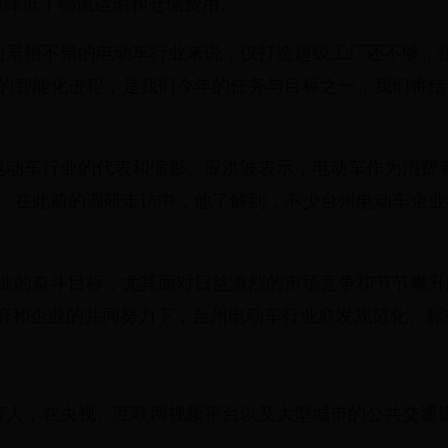
大幅降低了物流运输和仓储费用。
前景很不错的电动车行业来说，仅打造超级工厂还不够，
动车的智能化进程，是我们今年的任务与目标之一，我们将
电动车行业的代表和缩影。应洪波表示，电动车作为消费
。在此前的调研走访中，他了解到，不少台州电动车企业
行业的奋斗目标，尤其面对日益激烈的市场竞争和节节攀
府和企业的共同努力下，台州电动车行业愈发规范化、标准化
人，在央视、互联网视频平台以及大型城市的公共交通设